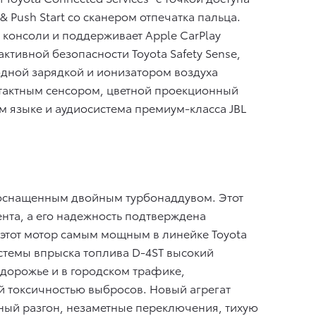
& Push Start со сканером отпечатка пальца.
онсоли и поддерживает Apple CarPlay
ктивной безопасности Toyota Safety Sense,
дной зарядкой и ионизатором воздуха
нтактным сенсором, цветной проекционный
 языке и аудиосистема премиум-класса JBL
 оснащенным двойным турбонаддувом. Этот
нта, а его надежность подтверждена
этот мотор самым мощным в линейке Toyota
истемы впрыска топлива D-4ST высокий
здорожье и в городском трафике,
ой токсичностью выбросов. Новый агрегат
ный разгон, незаметные переключения, тихую