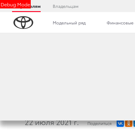
Debug Mode
Покупателям
Владельцам
Модельный ряд
Финансовые 
Дилерский центр
Новости
Преимущества д
8 ФАКТОВ О НОВ
ОФИЦИАЛЬНЫЕ Д
АБСОЛЮТНО НОВО
22 июля 2021 г.
Поделиться