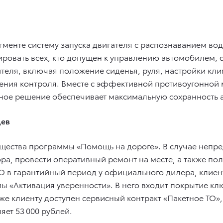
егменте систему запуска двигателя с распознаванием вод
ровать всех, кто допущен к управлению автомобилем, со
ителя, включая положение сиденья, руля, настройки кл
дения контроля. Вместе с эффективной противоугонной
ое решение обеспечивает максимальную сохранность а
цев
ества программы «Помощь на дороге». В случае непре
ора, провести оперативный ремонт на месте, а также п
О в гарантийный период у официального дилера, клиен
ы «Активация уверенности». В него входит покрытие кл
кже клиенту доступен сервисный контракт «Пакетное ТО»
яет 53 000 рублей.