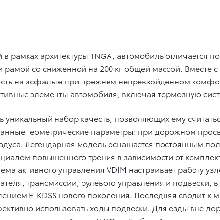
 в рамках архитектуры TNGA, автомобиль отличается 
 и рамой со сниженной на 200 кг общей массой. Вместе 
сть на асфальте при прежнем непревзойденном комфор
ктивные элементы автомобиля, включая тормозную сист
весь уникальный набор качеств, позволяющих ему счита
манные геометрические параметры: при дорожном просве
5 градуса. Легендарная модель оснащается постоянным 
иалом повышенного трения в зависимости от комплекта
тема активного управления VDIM настраивает работу уз
ателя, трансмиссии, рулевого управления и подвески, в
ением E-KDSS нового поколения. Последняя сводит к м
ективно использовать ходы подвески. Для езды вне дор