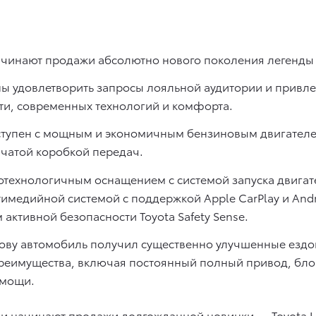
инают продажи абсолютно нового поколения легенды — 
 удовлетворить запросы лояльной аудитории и привлеч
и, современных технологий и комфорта.
ступен с мощным и экономичным бензиновым двигателе
нчатой коробкой передач.
окотехнологичным оснащением c системой запуска двигат
медийной системой с поддержкой Apple CarPlay и Andr
ом активной безопасности Toyota Safety Sense.
ову автомобиль получил существенно улучшенные ездов
реимущества, включая постоянный полный привод, бл
омощи.
и начинают продажи долгожданной новинки — Toyota La