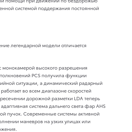
темой помощи при движении по бездорожью
вленной системой поддержания постоянной
ение легендарной модели отличается
 с монокамерой высокого разрешения
столкновений PCS получила функции
рийной ситуации, а динамический радарный
 работает во всем диапазоне скоростей
ресечении дорожной разметки LDA теперь
 адаптивная система дальнего света фар AHS
вой пучок. Современные системы активной
олнении маневров на узких улицах или
ожения.