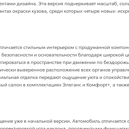
тами дизайна. Эта версия подчеркивает масштаб, соли
антах окраски кузова, среди которых четыре новых: иск
тличается стильным интерьером с продуманной компон
е безопасности и основательности благодаря широкой 
тироваться в пространстве при движении по бездорожь
мически выверенное расположение всех органов управле
иальная отделка передают ощущение уюта и спокойстви
ый салон в комплектациях Элеганс и Комфорт+, а также
нащение уже в начальной версии. Автомобиль отличаетс
корректировкой угла наклона, продвинутыми функциями T