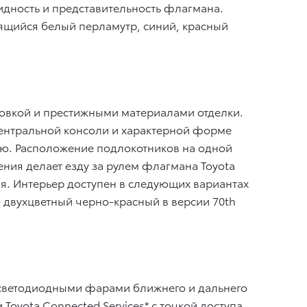
дность и представительность флагмана.
рящийся белый перламутр, синий, красный
овкой и престижными материалами отделки.
центральной консоли и характерной форме
ю. Расположение подлокотников на одной
ния делает езду за рулем флагмана Toyota
я. Интерьер доступен в следующих вариантах
 двухцветный черно-красный в версии 70th
я светодиодными фарами ближнего и дальнего
oyota Connected Services* с точкой доступа