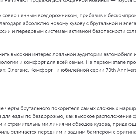
у совершенным вседорожником, прибавив к бескомпро
Благодаря абсолютно новому кузову с брутальной и эл
сии и передовым системам активной безопасности фла
нить высокий интерес лояльной аудитории автомобиля 
нологии и комфорт для всей семьи. На первом этапе пр
х: Элеганс, Комфорт+ и юбилейной серии 70th Anniversa
е черты брутального покорителя самых сложных маршр
и для езды по бездорожью, как высокое расположение ф
ми и стремительными линиями обводов кузова, придающ
мобиль отличается передним и задним бампером с ориг