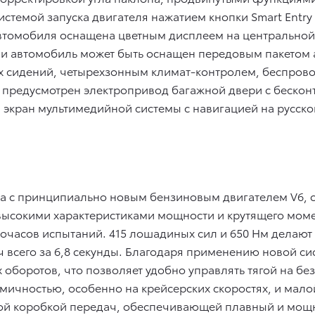
системой запуска двигателя нажатием кнопки Smart Entry 
томобиля оснащена цветным дисплеем на центральной к
ии автомобиль может быть оснащен передовым пакетом а
х сидений, четырехзонным климат-контролем, беспрово
 предусмотрен электропривод багажной двери с беско
экран мультимедийной системы с навигацией на русском
пна с принципиально новым бензиновым двигателем V6,
высокими характеристиками мощности и крутящего моме
очасов испытаний. 415 лошадиных сил и 650 Нм делают 
/ч всего за 6,8 секунды. Благодаря применению новой с
 оборотов, что позволяет удобно управлять тягой на бе
омичностью, особенно на крейсерских скоростях, и мал
той коробкой передач, обеспечивающей плавный и мощ