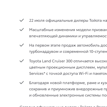
22 июля официальные дилеры Тойота нач
Масштабные изменения модели призваны
впечатляющей динамики и управляемост
На первом этапе продаж автомобиль до
турбонаддувом и современной 10-ступе
Toyota Land Cruiser 300 отличается выс
цветным проекционным дисплеем, мульти
Services* с точкой доступа Wi-Fi и пакет
Благодаря новой платформе, раме и куз
сохранив и приумножив внедорожные п
и обновленные электронные системы п
Сегодня официальные дилеры Тойота в Росси