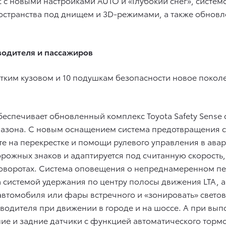
ct с новыми настройками AUTO и «Глубокий снег», сис
пространства под днищем и 3D-режимами, а также обно
водителя и пассажиров
тким кузовом и 10 подушкам безопасности новое покол
беспечивает обновленный комплекс Toyota Safety Sense
азона. С новым оснащением система предотвращения 
е на перекрестке и помощи рулевого управления в ава
орожных знаков и адаптируется под считанную скорость,
поворотах. Система оповещения о непреднамеренном пе
системой удержания по центру полосы движения LTA, а
втомобиля или фары встречного и «зонировать» свето
 водителя при движении в городе и на шоссе. А при вып
ие и задние датчики с функцией автоматического торм