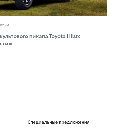
оссии
ультового пикапа Toyota Hilux
естиж
Специальные предложения