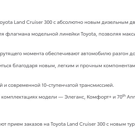
 Toyota Land Cruiser 300 с абсолютно новым дизельным д
ля флагмана модельной линейки Toyota, позволяя мак
рутящего момента обеспечивают автомобилю разгон до 10
иться благодаря новым, легким и прочным компонента
ой и современной 10-ступенчатой трансмиссией.
th
ех комплектациях модели — Элеганс, Комфорт+ и 70
Ann
 прием заказов на Toyota Land Cruiser 300 с новым т