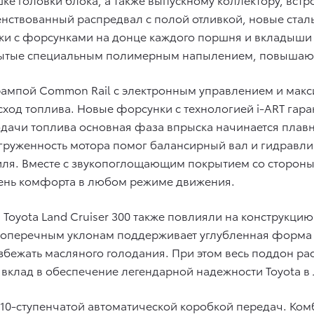
енствованный распредвал с полой отливкой, новые ст
зки с форсунками на донце каждого поршня и вкладыш
ытые специальным полимерным напылением, повышающ
ампой Common Rail с электронным управлением и макс
сход топлива. Новые форсунки с технологией i-ART гар
подачи топлива основная фаза впрыска начинается пла
груженность мотора помог балансирный вал и гидравли
обиля. Вместе с звукопоглощающим покрытием со сторо
вень комфорта в любом режиме движения.
oyota Land Cruiser 300 также повлияли на конструкцию
поперечным уклонам поддерживает углубленная форма 
избежать масляного голодания. При этом весь поддон 
 вклад в обеспечение легендарной надежности Toyota 
 10-ступенчатой автоматической коробкой передач. Ком