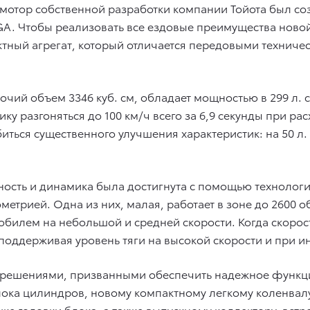
тор собственной разработки компании Тойота был созда
NGA. Чтобы реализовать все ездовые преимущества но
ктный агрегат, который отличается передовыми техни
чий объем 3346 куб. см, обладает мощностью в 299 л. 
у разгоняться до 100 км/ч всего за 6,9 секунды при рас
иться существенного улучшения характеристик: на 50 л.
сть и динамика была достигнута с помощью технологи
метрией. Одна из них, малая, работает в зоне до 2600 
илем на небольшой и средней скорости. Когда скорост
поддерживая уровень тяги на высокой скорости и при и
и решениями, призванными обеспечить надежное функци
ока цилиндров, новому компактному легкому коленвалу
 головки блока, а также выпускному коллектору, встр