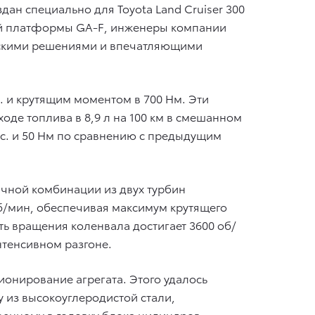
н специально для Toyota Land Cruiser 300
вой платформы GA-F, инженеры компании
ческими решениями и впечатляющими
с. и крутящим моментом в 700 Нм. Эти
ходе топлива в 8,9 л на 100 км в смешанном
 с. и 50 Нм по сравнению с предыдущим
чной комбинации из двух турбин
об/мин, обеспечивая максимум крутящего
ь вращения коленвала достигает 3600 об/
нтенсивном разгоне.
онирование агрегата. Этого удалось
 из высокоуглеродистой стали,
оенному в головку блока цилиндров.